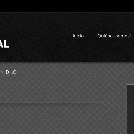
Inicio
¿Quiénes somos?
AL
>
D.I.C