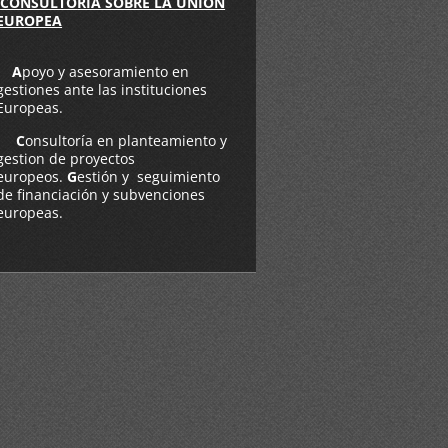
CONSULTO
RÍA SOBRE LA UNIÓN
EUR
OPEA
A
poyo y asesoramiento en
gestiones ante las instituciones
Europeas.
C
onsultoría en planteamiento y
gestion de proyectos
europeos.
G
estión y seguimiento
de financiación y subvenciones
europeas.