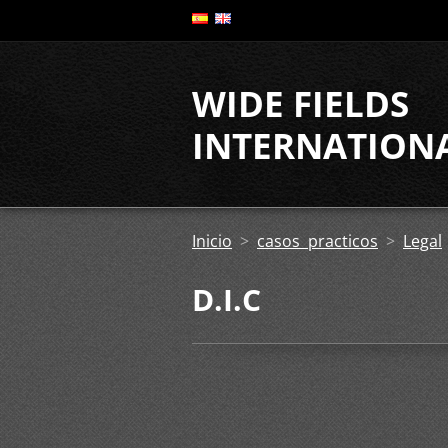
WIDE FIELDS
INTERNATION
ASSOCIATES
Inicio
>
casos practicos
>
Legal
D.I.C